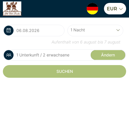
EUR
Aufenthalt von
6 august
bis
7 august
1 Unterkunft / 2 erwachsene
Ändern