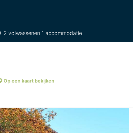
2 volwassenen 1 accommodatie
Op een kaart bekijken