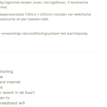
dig ingerichte keuken (oven, microgolfoven, 4 keramische
hine).
eepersoonsbed (140cm x 200cm) voorzien van elektrische
opdouche en een tweede toilet.
een verwarmings-/airconditioningsysteem met warmtepomp.
itioning
ue
nd internet
es
r woont in de buurt
een-tv
breedband wifi