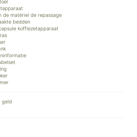
toel
etapparaat
n de matériel de repassage
akte bedden
capsule koffiezetapparaat
rras
ger
ank
eninformatie
belset
ing
ker
mer
 geld