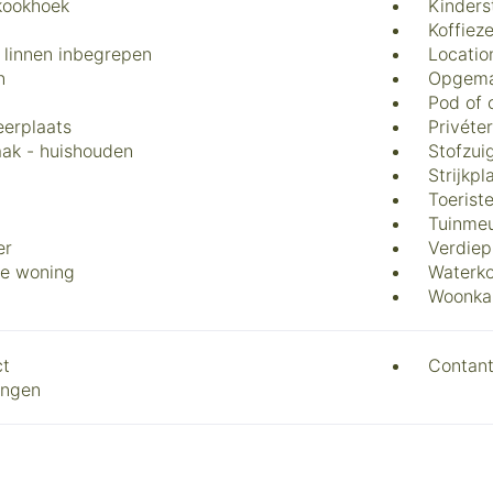
kookhoek
Kinders
Koffiez
 linnen inbegrepen
Locatio
n
Opgema
Pod of 
eerplaats
Privéte
ak - huishouden
Stofzui
Strijkpl
Toerist
Tuinmeu
er
Verdiep
de woning
Waterko
Woonka
ct
Contant
ingen