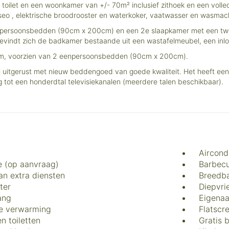
 toilet en een woonkamer van +/- 70m² inclusief zithoek en een volle
nseo , elektrische broodrooster en waterkoker, vaatwasser en wasmac
enpersoonsbedden (90cm x 200cm) en een 2e slaapkamer met een tw
evindt zich de badkamer bestaande uit een wastafelmeubel, een inlo
ruim, voorzien van 2 eenpersoonsbedden (90cm x 200cm).
el uitgerust met nieuw beddengoed van goede kwaliteit. Het heeft 
tot een honderdtal televisiekanalen (meerdere talen beschikbaar).
Aircond
 (op aanvraag)
Barbec
an extra diensten
Breedba
ter
Diepvri
ang
Eigenaa
he verwarming
Flatscr
n toiletten
Gratis 