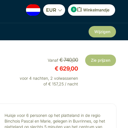
0
EUR
Winkelmandje
Wijzigen
€ 740,00
Vanaf
Zie prijzen
€ 629,00
voor 4 nachten, 2 volwassenen
of € 157,25 / nacht
Huisje voor 6 personen op het platteland in de regio
Binchois Pascal en Marie, gelegen in Buvrinnes, op het
platteland op slechts 5 minuten van het centrum van