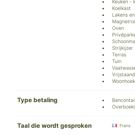
Keuken - 
Koelkast
Lakens en
Magnetro
Oven
Privépark
Schoonma
Strijkijzer
Terras
Tuin
Vaatwass
Vrijstaan
Woonhoek
Type betaling
Banconta
Overboek
Taal die wordt gesproken
Frans