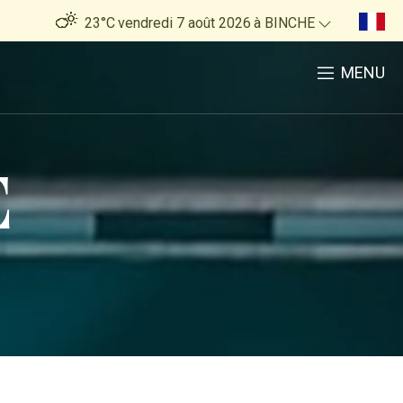
23°C
vendredi 7 août 2026
à BINCHE
MENU
E